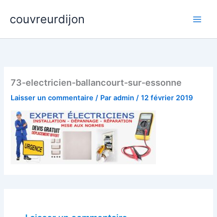
Aller
Main
couvreurdijon
au
Men
contenu
73-electricien-ballancourt-sur-essonne
Laisser un commentaire
/ Par
admin
/
12 février 2019