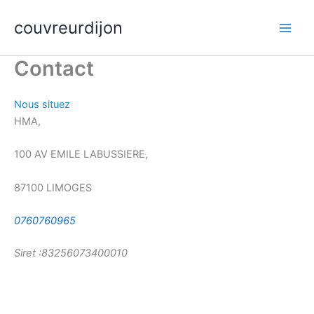
Aller
Main
couvreurdijon
au
Men
contenu
Contact
Nous situez
HMA,
100 AV EMILE LABUSSIERE,
87100 LIMOGES
0760760965
Siret :83256073400010