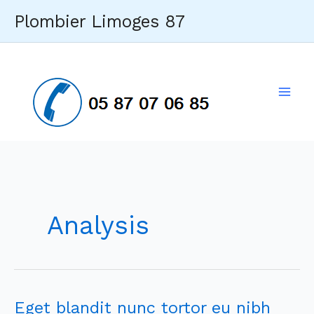
Aller
Plombier Limoges 87
au
contenu
Mai
Men
Analysis
Eget blandit nunc tortor eu nibh
Eget