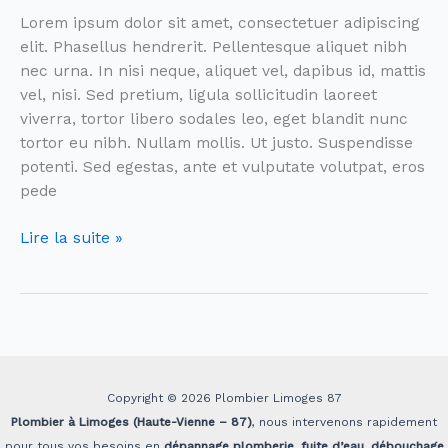
Lorem ipsum dolor sit amet, consectetuer adipiscing
elit. Phasellus hendrerit. Pellentesque aliquet nibh
nec urna. In nisi neque, aliquet vel, dapibus id, mattis
vel, nisi. Sed pretium, ligula sollicitudin laoreet
viverra, tortor libero sodales leo, eget blandit nunc
tortor eu nibh. Nullam mollis. Ut justo. Suspendisse
potenti. Sed egestas, ante et vulputate volutpat, eros
pede
Lire la suite »
Copyright © 2026 Plombier Limoges 87
Plombier à Limoges (Haute-Vienne – 87)
, nous intervenons rapidement
pour tous vos besoins en
dépannage plomberie
,
fuite d’eau
,
débouchage