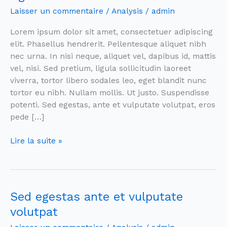
blandit
Laisser un commentaire
/
Analysis
/
admin
nunc
tortor
Lorem ipsum dolor sit amet, consectetuer adipiscing
eu
elit. Phasellus hendrerit. Pellentesque aliquet nibh
nibh
nec urna. In nisi neque, aliquet vel, dapibus id, mattis
vel, nisi. Sed pretium, ligula sollicitudin laoreet
viverra, tortor libero sodales leo, eget blandit nunc
tortor eu nibh. Nullam mollis. Ut justo. Suspendisse
potenti. Sed egestas, ante et vulputate volutpat, eros
pede […]
Lire la suite »
Sed egestas ante et vulputate
Sed
egestas
volutpat
ante