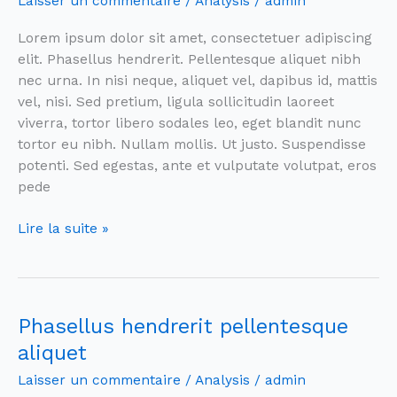
Laisser un commentaire
/
Analysis
/
admin
et
vulputate
Lorem ipsum dolor sit amet, consectetuer adipiscing
volutpat
elit. Phasellus hendrerit. Pellentesque aliquet nibh
nec urna. In nisi neque, aliquet vel, dapibus id, mattis
vel, nisi. Sed pretium, ligula sollicitudin laoreet
viverra, tortor libero sodales leo, eget blandit nunc
tortor eu nibh. Nullam mollis. Ut justo. Suspendisse
potenti. Sed egestas, ante et vulputate volutpat, eros
pede
Lire la suite »
Phasellus hendrerit pellentesque
Phasellus
hendrerit
aliquet
pellentesque
Laisser un commentaire
/
Analysis
/
admin
aliquet