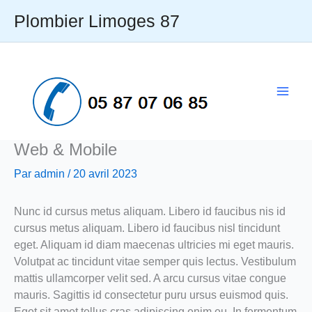
Aller
Plombier Limoges 87
au
contenu
Main
Men
Web & Mobile
Par
admin
/
20 avril 2023
Nunc id cursus metus aliquam. Libero id faucibus nis id
cursus metus aliquam. Libero id faucibus nisl tincidunt
eget. Aliquam id diam maecenas ultricies mi eget mauris.
Volutpat ac tincidunt vitae semper quis lectus. Vestibulum
mattis ullamcorper velit sed. A arcu cursus vitae congue
mauris. Sagittis id consectetur puru ursus euismod quis.
Eget sit amet tellus cras adipiscing enim eu. In fermentum